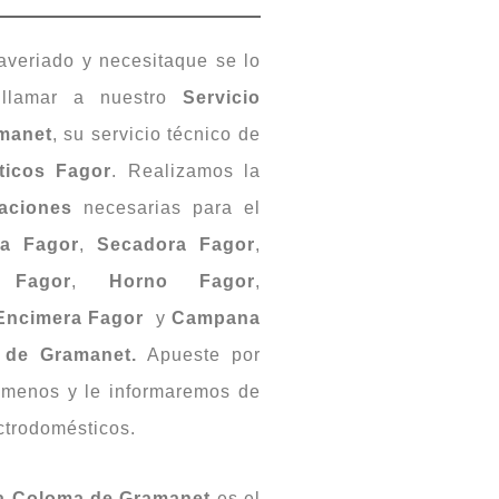
veriado y necesitaque se lo
 llamar a nuestro
Servicio
manet
, su servicio técnico de
ticos Fagor
. Realizamos la
aciones
necesarias para el
ra Fagor
,
Secadora Fagor
,
o Fagor
,
Horno Fagor
,
Encimera Fagor
y
Campana
 de Gramanet.
Apueste por
lámenos y le informaremos de
ctrodomésticos.
ta Coloma de Gramanet
es el