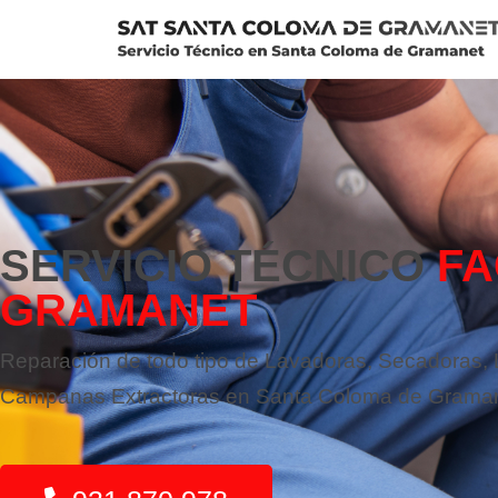
Saltar
al
contenido
SERVICIO TÉCNICO
FA
GRAMANET
Reparación de todo tipo de Lavadoras, Secadoras, La
Campanas Extractoras en Santa Coloma de Grama