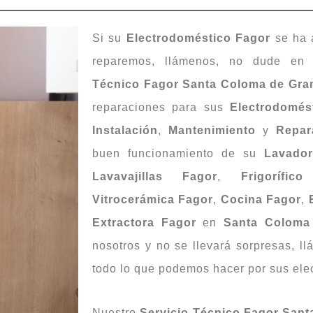
Si su
Electrodoméstico Fagor
se ha a
reparemos, llámenos, no dude en
Técnico Fagor Santa Coloma de Gra
reparaciones para sus
Electrodomés
Instalación
,
Mantenimiento
y
Repar
buen funcionamiento de su
Lavado
Lavavajillas Fagor
,
Frigorífic
Vitrocerámica Fagor
,
Cocina Fagor
,
Extractora Fagor
en
Santa Coloma
nosotros y no se llevará sorpresas, l
todo lo que podemos hacer por sus ele
Nuestro
Servicio Técnico Fagor San