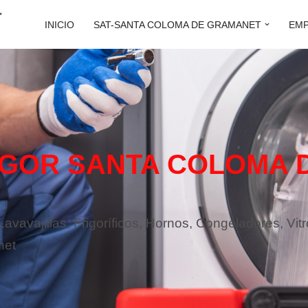
INICIO
SAT-SANTA COLOMA DE GRAMANET
EM
GOR SANTA COLOMA 
vavajillas, Frigoríficos, Hornos, Congeladores, Vit
net